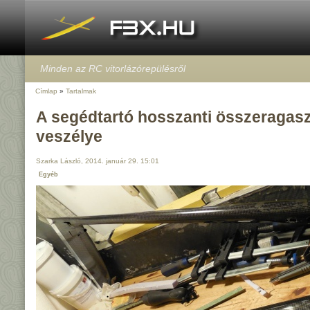
Minden az RC vitorlázórepülésről
Címlap
»
Tartalmak
A segédtartó hosszanti összeragasz
veszélye
Szarka László, 2014. január 29. 15:01
Egyéb