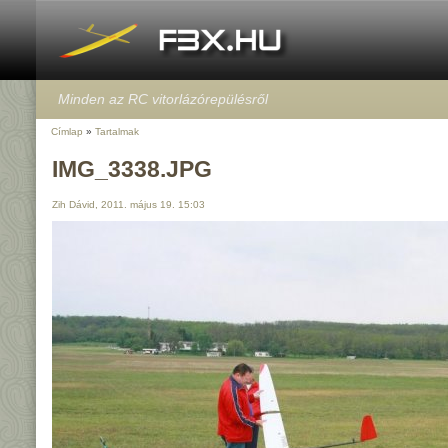
Minden az RC vitorlázórepülésről
Címlap
»
Tartalmak
IMG_3338.JPG
Zih Dávid, 2011. május 19. 15:03