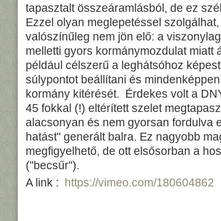
tapasztalt összeáramlásból, de ez szél
Ezzel olyan meglepetéssel szolgálhat
valószínűleg nem jön elő: a viszonylag 
melletti gyors kormánymozdulat miatt á
például célszerű a leghátsóhoz képest k
súlypontot beállítani és mindenképpen
kormány kitérését. Érdekes volt a DNY-
45 fokkal (!) eltérített szelet megtapaszt
alacsonyan és nem gyorsan fordulva e
hatást" generált balra. Ez nagyobb m
megfigyelhető, de ott elsősorban a hos
("becsűr").
A link :
https://vimeo.com/180604862