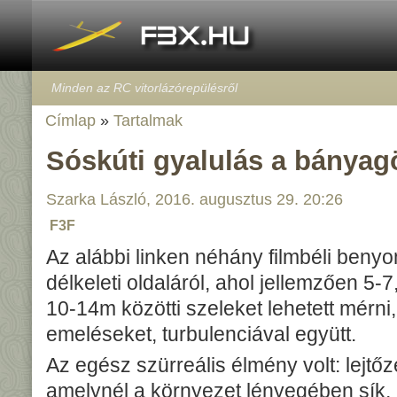
Minden az RC vitorlázórepülésről
Címlap
»
Tartalmak
Sóskúti gyalulás a bánya
Szarka László, 2016. augusztus 29. 20:26
F3F
Az alábbi linken néhány filmbéli beny
délkeleti oldaláról, ahol jellemzően 5-
10-14m közötti szeleket lehetett mérni,
emeléseket, turbulenciával együtt.
Az egész szürreális élmény volt: lejtő
amelynél a környezet lényegében sík,