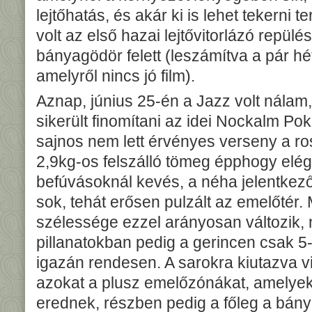
lejtőhatás, és akár ki is lehet tekerni 
volt az első hazai lejtővitorlázó repül
bányagödör felett (leszámítva a pár hétt
amelyről nincs jó film).
Aznap, június 25-én a Jazz volt nálam,
sikerült finomítani az idei Nockalm Po
sajnos nem lett érvényes verseny a ros
2,9kg-os felszálló tömeg épphogy elég 
befúvásoknál kevés, a néha jelentkez
sok, tehát erősen pulzált az emelőtér
szélessége ezzel arányosan változik,
pillanatokban pedig a gerincen csak 
igazán rendesen. A sarokra kiutazva vi
azokat a plusz emelőzónákat, amelyek
erednek, részben pedig a főleg a bánya